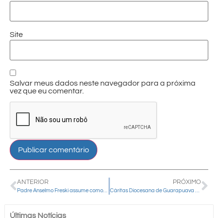
Site
Salvar meus dados neste navegador para a próxima
vez que eu comentar.
ANTERIOR
PRÓXIMO
Padre Anselmo Freski assume como novo pároco da Paróquia Santa Clara, em Candói
Cáritas Diocesana de Guarapuava participa de encontro regional em União da Vitória
Últimas Notícias