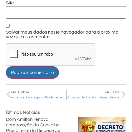
Site
Salvar meus dados neste navegador para a próxima
vez que eu comentar.
ANTERIOR
PRÓXIMO
Paróquia Divino Espírito Santo realiza 1º Congresso para Famílias e reúne mais de 5 mil pessoas em Pinhão
Paróquia Senhor Bom Jesus celebra Nossa Senhora de Belém e prepara o 1º Acampamento Mãe de Deus, em Cândido de Abreu
Últimas Notícias
Dom Amilton renova
composição do Conselho
Presbiteral da Diocese de