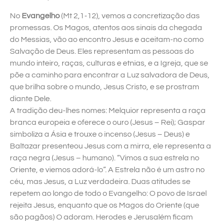
No
Evangelho
(Mt 2,1-12), vemos a concretização das
promessas. Os Magos, atentos aos sinais da chegada
do Messias, vão ao encontro Jesus e aceitam-no como
Salvação de Deus. Eles representam as pessoas do
mundo inteiro, raças, culturas e etnias, e a Igreja, que se
põe a caminho para encontrar a Luz salvadora de Deus,
que brilha sobre o mundo, Jesus Cristo, e se prostram
diante Dele.
A tradição deu-lhes nomes: Melquior representa a raça
branca europeia e oferece o ouro (Jesus – Rei); Gaspar
simboliza a Ásia e trouxe o incenso (Jesus – Deus) e
Baltazar presenteou Jesus com a mirra, ele representa a
raça negra (Jesus – humano). “Vimos a sua estrela no
Oriente, e viemos adorá-lo”. A Estrela não é um astro no
céu, mas Jesus, a Luz verdadeira. Duas atitudes se
repetem ao longo de todo o Evangelho: O povo de Israel
rejeita Jesus, enquanto que os Magos do Oriente (que
são pagãos) O adoram. Herodes e Jerusalém ficam