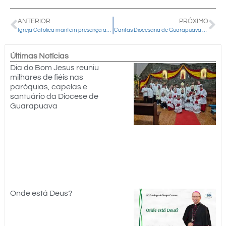
ANTERIOR
PRÓXIMO
Igreja Católica mantém presença ativa e contínua junto aos atingidos pelo tornado em Rio Bonito do Iguaçu
Cáritas Diocesana de Guarapuava oferece capacitação gratuita em saúde mental para profissionais que atuam em desastres naturais
Últimas Notícias
Dia do Bom Jesus reuniu
milhares de fiéis nas
paróquias, capelas e
santuário da Diocese de
Guarapuava
Onde está Deus?