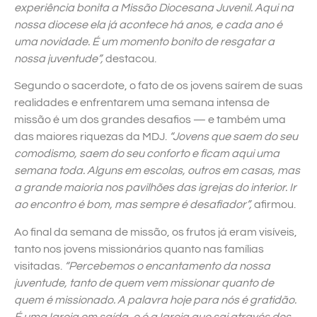
experiência bonita a Missão Diocesana Juvenil. Aqui na
nossa diocese ela já acontece há anos, e cada ano é
uma novidade. É um momento bonito de resgatar a
nossa juventude”,
destacou.
Segundo o sacerdote, o fato de os jovens saírem de suas
realidades e enfrentarem uma semana intensa de
missão é um dos grandes desafios — e também uma
das maiores riquezas da MDJ.
“Jovens que saem do seu
comodismo, saem do seu conforto e ficam aqui uma
semana toda. Alguns em escolas, outros em casas, mas
a grande maioria nos pavilhões das igrejas do interior. Ir
ao encontro é bom, mas sempre é desafiador”,
afirmou.
Ao final da semana de missão, os frutos já eram visíveis,
tanto nos jovens missionários quanto nas famílias
visitadas.
“Percebemos o encantamento da nossa
juventude, tanto de quem vem missionar quanto de
quem é missionado. A palavra hoje para nós é gratidão.
É uma Igreja em saída, e é a Igreja que sai através dos