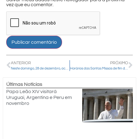
vez que eu comentar.
ANTERIOR
PRÓXIMO
Neste domingo, 28 de dezembro, acontece o encerramento do Ano Jubilar da Esperança em Rio Bonito do Iguaçu
Horários das Santas Missas de fim de ano e início do Ano Novo nas igrejas matrizes de Guarapuava
Últimas Notícias
Papa Leão XIV visitará
Uruguai, Argentina e Peru em
novembro