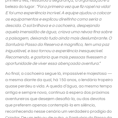
primeira vez, ressaltou a segurança, a organização e a
beleza do lugar:
“Foi a primeira vez que fiz rapel na vida!
E foi uma experiência incrível. A equipe ajudou a colocar
os equipamentos e explicou direitinho como seria a
descida. O sol brilhava e a cachoeira, despejando
aquela imensidão de água, criava uma névoa fina sobre
a paisagem, deixando tudo ainda mais deslumbrante. O
Santuário Passo da Reserva é magnífico, tem uma paz
inigualável, e isso tornou a experiência inesquecível.
Recomendo, e gostaria que mais pessoas tivessem a
oportunidade de viver essa abençoada aventura.”
Ao final, a cachoeira segue lá, impassível e majestosa —
a mesma diante da qual, há 150 anos, o lendário tropeiro
quase perdeu a vida. A queda d’água, ao mesmo tempo
antiga e sempre nova, continua à espera dos próximos
aventureiros que desejem desafiá-la, ou dos devotos
que preferem apenas contemplá-la em silêncio,
reconhecendo nesse cenário um verdadeiro prodígio do
Criador. De um jeito ou de outro, o Santuário do Passo da