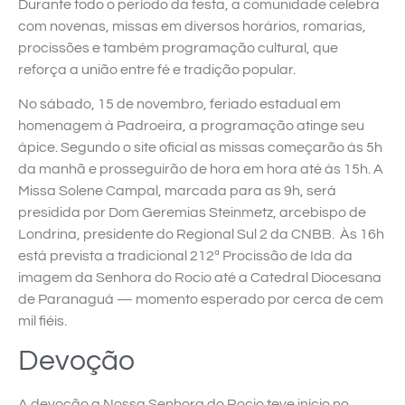
Durante todo o período da festa, a comunidade celebra
com novenas, missas em diversos horários, romarias,
procissões e também programação cultural, que
reforça a união entre fé e tradição popular.
No sábado, 15 de novembro, feriado estadual em
homenagem à Padroeira, a programação atinge seu
ápice. Segundo o site oficial as missas começarão às 5h
da manhã e prosseguirão de hora em hora até às 15h. A
Missa Solene Campal, marcada para as 9h, será
presidida por Dom Geremias Steinmetz, arcebispo de
Londrina, presidente do Regional Sul 2 da CNBB. Às 16h
está prevista a tradicional 212ª Procissão de Ida da
imagem da Senhora do Rocio até a Catedral Diocesana
de Paranaguá — momento esperado por cerca de cem
mil fiéis.
Devoção
A devoção a Nossa Senhora do Rocio teve início no