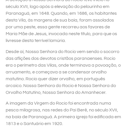
século XVII, logo após a elevação do pelourinho em
Paranaguá, em 1648. Quando, em 1686, os habitantes
desta Vila, às margens de sua baía, foram assolados
por uma peste, essa gente recorreu aos favores de
Maria Mãe de Jesus, invocada neste título, para que os
livresse desta terrível lamúria.
Desde aí, Nossa Senhora do Rocio vem sendo o socorro
das aflições dos devotos cristãos paranaenses. Rocio
era o perímetro das Vilas, onde terminava a povoação, o
arruamento, e começava a se condensar orvalho
matutino. Rocio quer dizer orvalho, em português
arcaico. Nossa Senhora do Rocio é Nossa Senhora do
Orvalho Matutino, Nossa Senhora do Amanhecer.
A imagem da Virgem do Rocio foi encontrada numa
pesca milagrosa, nas redes do Pai Berê, no século XVII,
na baía de Paranaguá. A primeira igreja foi edificada em
1813 e o Santuário em 1920.