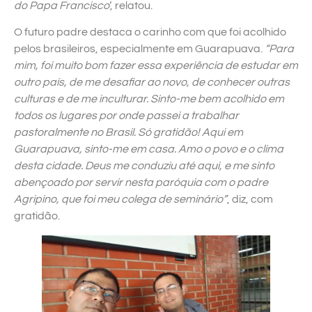
do Papa Francisco
‘, relatou.
O futuro padre destaca o carinho com que foi acolhido
pelos brasileiros, especialmente em Guarapuava.
“Para
mim, foi muito bom fazer essa experiência de estudar em
outro país, de me desafiar ao novo, de conhecer outras
culturas e de me inculturar. Sinto-me bem acolhido em
todos os lugares por onde passei a trabalhar
pastoralmente no Brasil. Só gratidão! Aqui em
Guarapuava, sinto-me em casa. Amo o povo e o clima
desta cidade. Deus me conduziu até aqui, e me sinto
abençoado por servir nesta paróquia com o padre
Agripino, que foi meu colega de seminário”
, diz, com
gratidão.