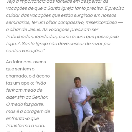
Vejo a importância das famílias em despertar as
vocações de que a Santa Igreja tanto precisa. É preciso
cuidar das vocações que estão surgindo em nossos
seminários, ter um olhar compassivo, misericordioso —
o olhar de Jesus. As vocações precisam ser
trabalhadas, lapidadas, como o ouro que passa pelo
fogo. A Santa Igreja não deve cessar de rezar por
santas vocações.”
Ao falar aos jovens
que sentem o
chamado, o diácono
faz um apelo:
“Não
tenham medo de
dizer sim ao Senhor.
O medo faz parte,
mas é a coragem de
enfrentá-lo que
transforma a vida.