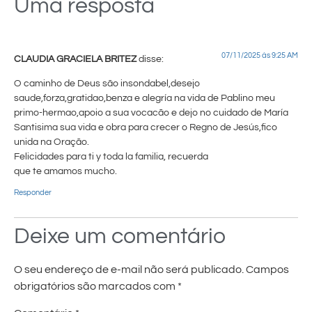
Uma resposta
07/11/2025 às 9:25 AM
CLAUDIA GRACIELA BRITEZ
disse:
O caminho de Deus são insondabel,desejo
saude,forza,gratidao,benza e alegría na vida de Pablino meu
primo-hermao,apoio a sua vocacão e dejo no cuidado de María
Santisima sua vida e obra para crecer o Regno de Jesús,fico
unida na Oração.
Felicidades para ti y toda la familia, recuerda
que te amamos mucho.
Responder
Deixe um comentário
O seu endereço de e-mail não será publicado.
Campos
obrigatórios são marcados com
*