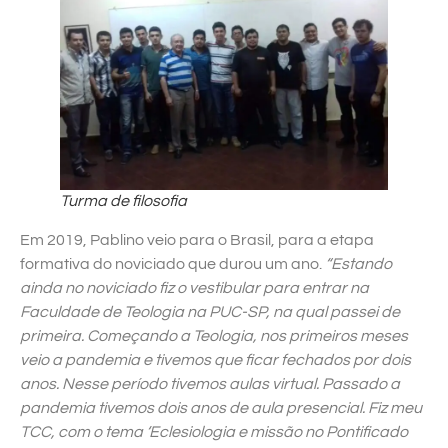
Turma de filosofia
Em 2019, Pablino veio para o Brasil, para a etapa
formativa do noviciado que durou um ano.
“Estando
ainda no noviciado fiz o vestibular para entrar na
Faculdade de Teologia na PUC-SP, na qual passei de
primeira. Começando a Teologia, nos primeiros meses
veio a pandemia e tivemos que ficar fechados por dois
anos. Nesse período tivemos aulas virtual. Passado a
pandemia tivemos dois anos de aula presencial. Fiz meu
TCC, com o tema ‘Eclesiologia e missão no Pontificado