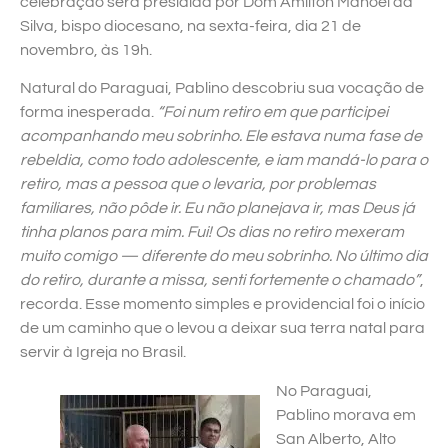
celebração será presidida por Dom Amilton Manoel da
Silva, bispo diocesano, na sexta-feira, dia 21 de
novembro, às 19h.
Natural do Paraguai, Pablino descobriu sua vocação de
forma inesperada.
“Foi num retiro em que participei
acompanhando meu sobrinho. Ele estava numa fase de
rebeldia, como todo adolescente, e iam mandá-lo para o
retiro, mas a pessoa que o levaria, por problemas
familiares, não pôde ir. Eu não planejava ir, mas Deus já
tinha planos para mim. Fui! Os dias no retiro mexeram
muito comigo — diferente do meu sobrinho. No último dia
do retiro, durante a missa, senti fortemente o chamado”
,
recorda. Esse momento simples e providencial foi o início
de um caminho que o levou a deixar sua terra natal para
servir à Igreja no Brasil.
No Paraguai,
Pablino morava em
San Alberto, Alto