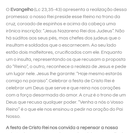
O
Evangelho
(Lc 23,35-43) apresenta a realização dessa
promessa: o nosso Rei preside esse Reino no trono da
cruz, coroado de espinhos e acima da cabeça uma
irônica inscrição: “Jesus Nazareno Rei dos Judeus”. Não
há súditos aos seus pés, mas chefes dos judeus que o
insultam e soldados que o escarnecem. Ao seu lado
estão dois malfeitores, crucificados com ele. Enquanto
um o insulta, representando os que recusam a proposta
do “Reino”, o outro, reconhece a realeza de Jesus e pede
um lugar nele. Jesus lhe garante: “Hoje mesmo estarás
comigo no paraíso”. Celebrar a festa de Cristo Rei é
celebrar um Deus que serve e que reina nos corações
com a força desarmada do amor. A cruz é o trono de um
Deus que recusa qualquer poder. “Venha a nós o Vosso
Reino” é o que ele nos ensinou a pedir na oração do Pai
Nosso.
A festa de Cristo Rei nos convida a repensar a nossa