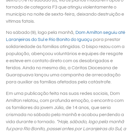
sexta (7) e no sábado (8), viu os planos mudarem após o
tornado de categoria F3 que atingiu violentamente o
município na noite de sexta-feira, deixando destruição e
vítimas fatais.
No sábado (9), logo pela manhã,
Dom Amilton seguiu até
Laranjeiras do Sul e Rio Bonito do Iguaçu
para prestar
solidariedade às famílias atingidas. O bispo rezou com a
população, abençoou voluntários e equipes de resgate
e esteve em contato direto com os desabrigados e
feridos. Ainda no mesmo dia, a Cáritas Diocesana de
Guarapuava lançou uma campanha de arrecadação
para auxiliar as famílias afetadas pela catástrofe.
Em uma publicação feita nas suas redes sociais, Dom
Amilton relatou, com profunda emoção, o encontro com
os familiares da jovem Júlia, de 14 anos, que seria
crismada no sábado pela manhã e acabou perdendo a
vida durante o tornado.
“Hoje, sábado, logo pela manhã
fui para Rio Bonito, passei antes por Laranjeiras do Sul, a