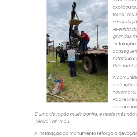
explicou q
tornar mais
a instalaç
Avenida da
grandes m
instalação 
conseguimo
rotatória 
Rita també
A comunida
a bênção o
novembro, 
Padre Erico
da comuni
É uma devoção muito bonita, e neste mês não 
19h30”
, afirmou.
A instalação do monumento reforça a devoção 