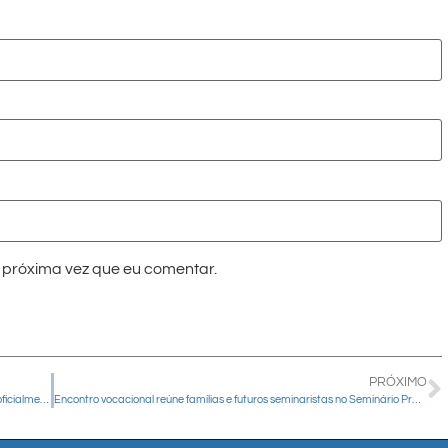
próxima vez que eu comentar.
PRÓXIMO
Passeio Ciclístico “Um Grito pela Paz” chega a sua 22ª edição e é oficialmente reconhecido pelo Município de Guarapuava
Encontro vocacional reúne famílias e futuros seminaristas no Seminário Propedêutico Nossa Senhora de Belém