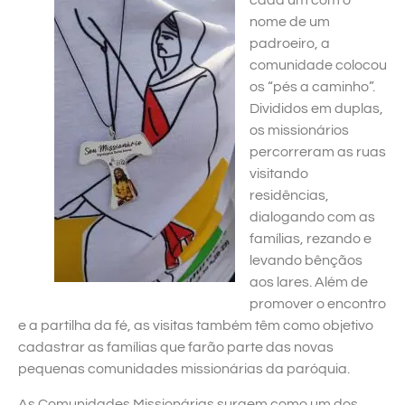
cada um com o
nome de um
padroeiro, a
comunidade colocou
os “pés a caminho”.
Divididos em duplas,
os missionários
percorreram as ruas
visitando
residências,
dialogando com as
famílias, rezando e
levando bênçãos
aos lares. Além de
promover o encontro
e a partilha da fé, as visitas também têm como objetivo
cadastrar as famílias que farão parte das novas
pequenas comunidades missionárias da paróquia.
As Comunidades Missionárias surgem como um dos