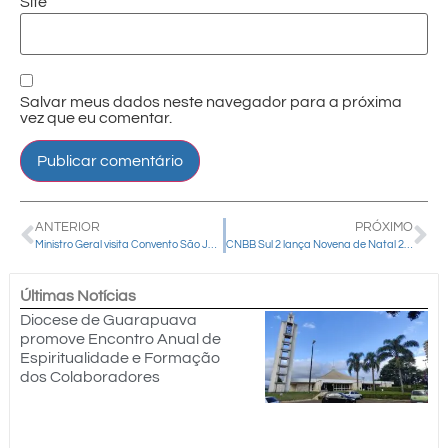
Site
Salvar meus dados neste navegador para a próxima
vez que eu comentar.
ANTERIOR
PRÓXIMO
Ministro Geral visita Convento São José
CNBB Sul 2 lança Novena de Natal 2025: “O povo que andava nas trevas viu uma grande luz”
Últimas Notícias
Diocese de Guarapuava
promove Encontro Anual de
Espiritualidade e Formação
dos Colaboradores