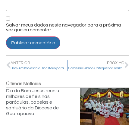
Salvar meus dados neste navegador para a próxima
vez que eu comentar.
ANTERIOR
PRÓXIMO
Dom Amilton visita o Dicastério para o Culto Divino e faz peregrinação por locais santos em Roma
Comissão Bíblico-Catequética realiza encontro de formação para catequistas em Guarapuava
Últimas Notícias
Dia do Bom Jesus reuniu
milhares de fiéis nas
paróquias, capelas e
santuário da Diocese de
Guarapuava