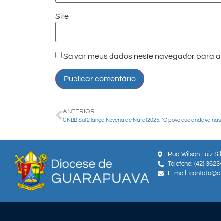
Site
Salvar meus dados neste navegador para a 
ANTERIOR
Rua Wilson Luiz Si
Telefone: (42) 362
E-mail: contato@d