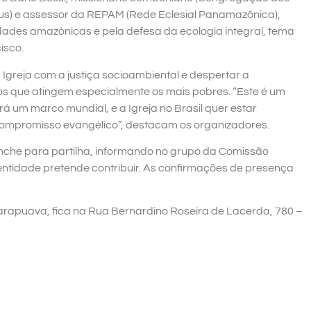
s) e assessor da REPAM (Rede Eclesial Panamazônica),
ades amazônicas e pela defesa da ecologia integral, tema
isco.
 Igreja com a justiça socioambiental e despertar a
icos que atingem especialmente os mais pobres. “Este é um
á um marco mundial, e a Igreja no Brasil quer estar
ompromisso evangélico”, destacam os organizadores.
anche para partilha, informando no grupo da Comissão
ntidade pretende contribuir. As confirmações de presença
Guarapuava, fica na Rua Bernardino Roseira de Lacerda, 780 –