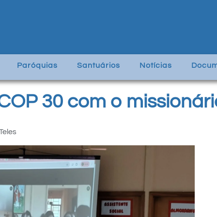
Paróquias
Santuários
Notícias
Docum
COP 30 com o missionário
Teles