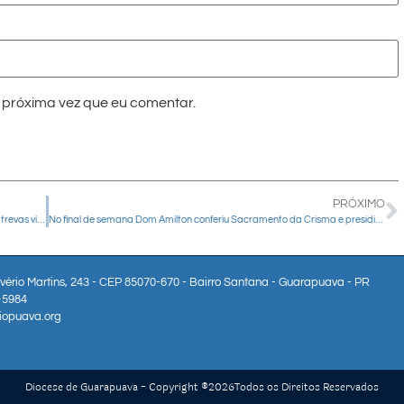
próxima vez que eu comentar.
PRÓXIMO
CNBB Sul 2 lança Novena de Natal 2025: “O povo que andava nas trevas viu uma grande luz”
No final de semana Dom Amilton conferiu Sacramento da Crisma e presidiu Santas Missas em honra a padroeira do Brasil
lvério Martins, 243 - CEP 85070-670 - Bairro Santana - Guarapuava - PR
3-5984
iopuava.org
Diocese de Guarapuava - Copyright ®
2026
Todos os Direitos Reservados