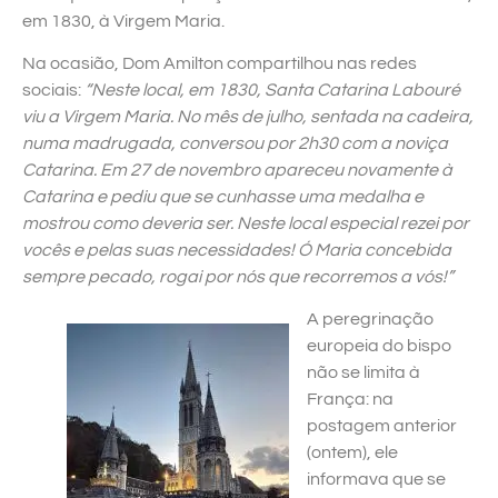
em 1830, à Virgem Maria.
Na ocasião, Dom Amilton compartilhou nas redes
sociais:
“Neste local, em 1830, Santa Catarina Labouré
viu a Virgem Maria. No mês de julho, sentada na cadeira,
numa madrugada, conversou por 2h30 com a noviça
Catarina. Em 27 de novembro apareceu novamente à
Catarina e pediu que se cunhasse uma medalha e
mostrou como deveria ser. Neste local especial rezei por
vocês e pelas suas necessidades! Ó Maria concebida
sempre pecado, rogai por nós que recorremos a vós!”
A peregrinação
europeia do bispo
não se limita à
França: na
postagem anterior
(ontem), ele
informava que se