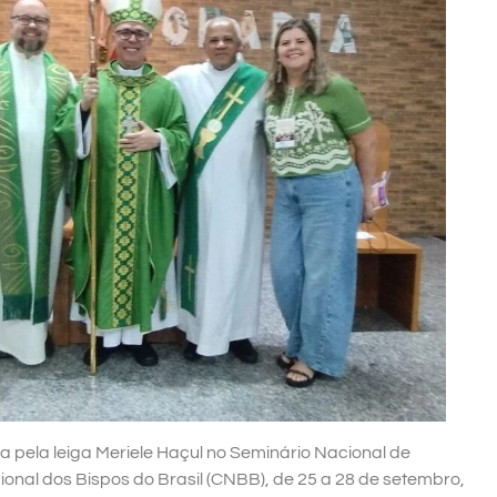
pela leiga Meriele Haçul no Seminário Nacional de
al dos Bispos do Brasil (CNBB), de 25 a 28 de setembro,