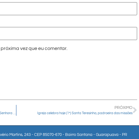
próxima vez que eu comentar.
PRÓXIMO
Santuário do Passo da Reserva celebra Festa em Honra a Nossa Senhora Aparecida
Igreja celebra hoje (1º) Santa Teresinha, padroeira das missões
lvério Martins, 243 - CEP 85070-670 - Bairro Santana - Guarapuava - PR