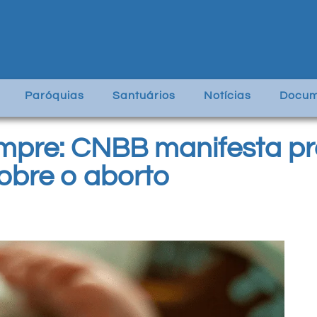
Paróquias
Santuários
Notícias
Docum
empre: CNBB manifesta 
sobre o aborto