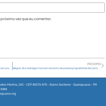
próxima vez que eu comentar.
PRÓXIMO
Paróquia Divino Espírito Santo celebra o Dia Mundial das Missões com procissão e Missa festiva
Alegria, fé e nostalgia marcam encontro de padres proprietários de carros antigos no Paraná
lvério Martins, 243 - CEP 85070-670 - Bairro Santana - Guarapuava - PR
3-5984
iopuava.org