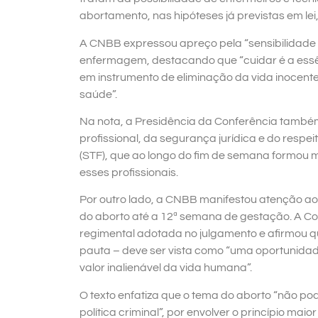
abortamento, nas hipóteses já previstas em le
A CNBB expressou apreço pela “sensibilidade 
enfermagem, destacando que “cuidar é a essê
em instrumento de eliminação da vida inocent
saúde”.
Na nota, a Presidência da Conferência tamb
profissional, da segurança jurídica e do resp
(STF), que ao longo do fim de semana formou ma
esses profissionais.
Por outro lado, a CNBB manifestou atenção a
do aborto até a 12ª semana de gestação. A Conf
regimental adotada no julgamento e afirmou q
pauta – deve ser vista como “uma oportunidade
valor inalienável da vida humana”.
O texto enfatiza que o tema do aborto “não po
política criminal”, por envolver o princípio m