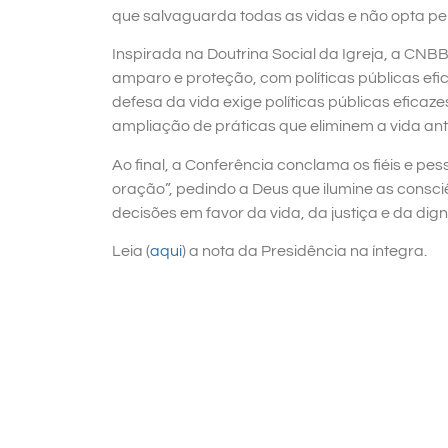
que salvaguarda todas as vidas e não opta pela
Inspirada na Doutrina Social da Igreja, a CN
amparo e proteção, com políticas públicas efi
defesa da vida exige políticas públicas eficaz
ampliação de práticas que eliminem a vida ant
Ao final, a Conferência conclama os fiéis e p
oração”, pedindo a Deus que ilumine as consciê
decisões em favor da vida, da justiça e da di
Leia (
aqui
) a nota da Presidência na íntegra.