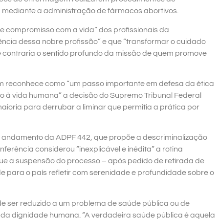
i, mediante a administração de fármacos abortivos.
e compromisso com a vida” dos profissionais da
ncia dessa nobre profissão” e que “transformar o cuidado
e contraria o sentido profundo da missão de quem promove
ém reconhece como “um passo importante em defesa da ética
eito à vida humana” a decisão do Supremo Tribunal Federal
ioria para derrubar a liminar que permitia a prática por
o andamento da ADPF 442, que propõe a descriminalização
erência considerou “inexplicável e inédita” a rotina
ue a suspensão do processo – após pedido de retirada de
 para o país refletir com serenidade e profundidade sobre o
de ser reduzido a um problema de saúde pública ou de
aior da dignidade humana. “A verdadeira saúde pública é aquela