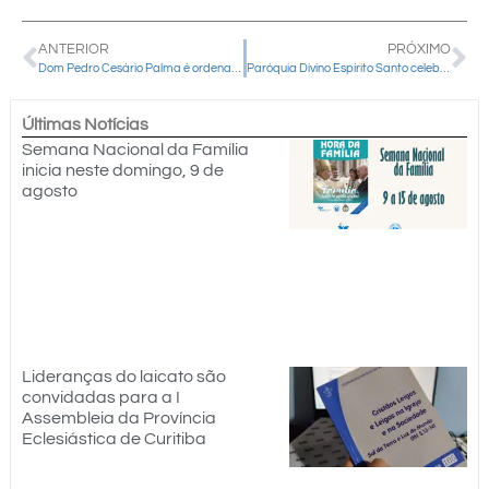
ANTERIOR
PRÓXIMO
Dom Pedro Cesário Palma é ordenado bispo para a Diocese de Jardim (MS)
Paróquia Divino Espírito Santo celebra o Dia Mundial das Missões com procissão e Missa festiva
Últimas Notícias
Semana Nacional da Família
inicia neste domingo, 9 de
agosto
Lideranças do laicato são
convidadas para a I
Assembleia da Província
Eclesiástica de Curitiba