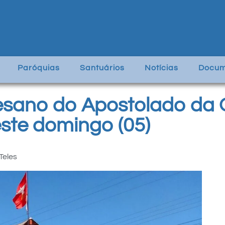
Paróquias
Santuários
Notícias
Docum
esano do Apostolado da
te domingo (05)
Teles