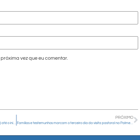
próxima vez que eu comentar.
PRÓXIMO
Vigília pela Vida acontece na Catedral, da noite deste sábado (04) até o início da manhã do domingo (05)
Famílias e testemunhos marcam o terceiro dia da visita pastoral na Palmeirinha