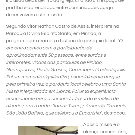
inclusão delas dentro da Igreja, criando um espaço de
partilha e aprendizado entre comunidades que já
desenvolvem esta missão.
Segundo Vitor Nathan Castro de Assis, intérprete na
Paróquia Divino Espírito Santo, em Pinhão, a
programação marcou a história da paróquia local.
“O
encontro contou com a participação de
aproximadamente 50 pessoas, entre surdos e
intérpretes, vindos das paróquias de Pinhão,
Guarapuava, Ponta Grossa, Carambeí e Prudentópolis.
Foi um momento significativo, especialmente porque,
pela primeira vez, a paróquia local celebrou uma Santa
Missa interpretada em Libras. Foi uma experiência
emocionante para a comunidade surda e motivo de
alegria para o padre Itamar Turco, pároco da Paróquia
São João Batista, que celebrou a Eucaristia
”, destacou.
Após a missa e o
almoço comunitário,