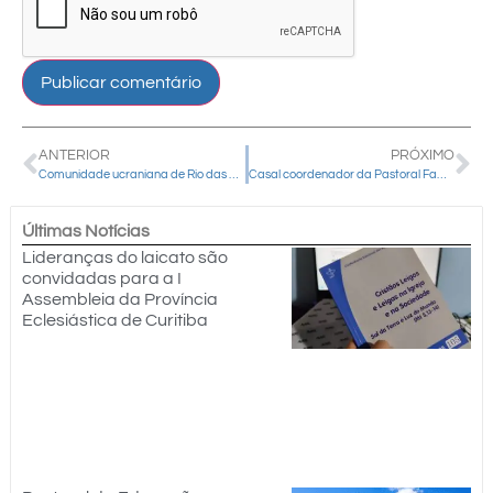
ANTERIOR
PRÓXIMO
Comunidade ucraniana de Rio das Pedras celebra festa em honra a São Pedro e São Paulo
Casal coordenador da Pastoral Familiar da Diocese de Guarapuava participa de Congresso Nacional
Últimas Notícias
Lideranças do laicato são
convidadas para a I
Assembleia da Província
Eclesiástica de Curitiba