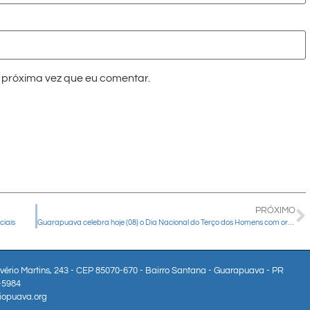
próxima vez que eu comentar.
PRÓXIMO
ciais
Guarapuava celebra hoje (08) o Dia Nacional do Terço dos Homens com oração e Santa Missa
lvério Martins, 243 - CEP 85070-670 - Bairro Santana - Guarapuava - PR
3-5984
iopuava.org