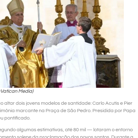
@Vatican Media)
o altar dois jovens modelos de santidade: Carlo Acutis e Pier
rimônia marcante na Praça de São Pedro. Presidida por Papa
u pontificado.
 segundo algumas estimativas, até 80 mil — lotaram o entorno
omento solene da proclamação dos novos santos. Durante a