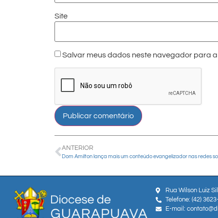
Site
Salvar meus dados neste navegador para a 
ANTERIOR
Dom Amilton lança mais um conteúdo evangelizador nas redes so
Rua Wilson Luiz Si
Telefone: (42) 362
E-mail: contato@d