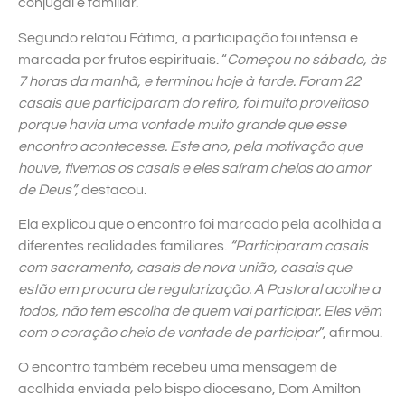
conjugal e familiar.
Segundo relatou Fátima, a participação foi intensa e
marcada por frutos espirituais. “
Começou no sábado, às
7 horas da manhã, e terminou hoje à tarde. Foram 22
casais que participaram do retiro, foi muito proveitoso
porque havia uma vontade muito grande que esse
encontro acontecesse. Este ano, pela motivação que
houve, tivemos os casais e eles saíram cheios do amor
de Deus”,
destacou.
Ela explicou que o encontro foi marcado pela acolhida a
diferentes realidades familiares.
“Participaram casais
com sacramento, casais de nova união, casais que
estão em procura de regularização. A Pastoral acolhe a
todos, não tem escolha de quem vai participar. Eles vêm
com o coração cheio de vontade de participar
”, afirmou.
O encontro também recebeu uma mensagem de
acolhida enviada pelo bispo diocesano, Dom Amilton