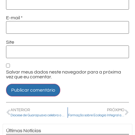
E-mail
*
Site
Salvar meus dados neste navegador para a próxima
vez que eu comentar.
ANTERIOR
PRÓXIMO
Diocese de Guarapuava celebra o Mês Missionário com envio dos fiéis para a missão
Formação sobre Ecologia Integral apresentou a proposta “Festas +ecologicas”
Últimas Notícias