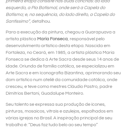
primeira etapa consiste nas duas conchas: do lado
esquerdo, a Pia Batismal, onde será a Capela do
Batismo; e, na sequência, do lado direito, a Capela do
Santíssimo”
, detalhou.
Para a execução da pintura, chegou a Guarapuava a
artista plástica
Maria Fonseca
, responsável pelo
desenvolvimento artístico desta etapa. Nascida em
Fortaleza, no Ceará, em 1985, a artista plástica Maria
Fonseca se dedica à Arte Sacra desde seus 14 anos de
idade. Oriunda de família católica, se especializou em
Arte Sacra e em Iconografia Bizantina, aprimorando seu
dom artístico num ateliê da comunidade católica, onde
cresceu, e teve como mestres Cláudio Pastro, padre
Dimitrios Bertani, Guadalupe Monteiro.
Seu talento se expressa sua produção de ícones,
pinturas, mosaicos, vitrais e azulejos, espalhados em
várias igrejas no Brasil. A inspiração principal de seu
trabalho é: “Deus faz tudo belo ao seu tempo”