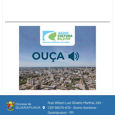
Rua Wilson Luiz Silvério Martins, 243 -
CEP 85070-670 - Bairro Santana -
Guarapuava - PR