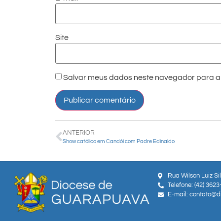
Site
Salvar meus dados neste navegador para a 
ANTERIOR
Show católico em Candói com Padre Edinaldo
Rua Wilson Luiz Si
Telefone: (42) 362
E-mail: contato@d