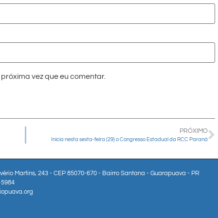
próxima vez que eu comentar.
PRÓXIMO
Inicia nesta sexta-feira (29) o Congresso Estadual da RCC Paraná
lvério Martins, 243 - CEP 85070-670 - Bairro Santana - Guarapuava - PR
3-5984
iopuava.org