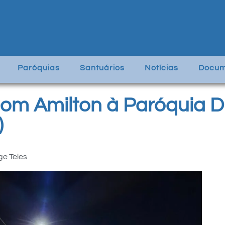
Paróquias
Santuários
Notícias
Docum
Dom Amilton à Paróquia Di
)
ge Teles