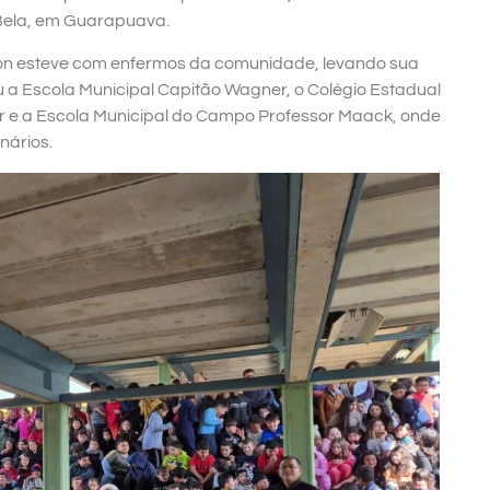
a Bela, em Guarapuava.
on esteve com enfermos da comunidade, levando sua
 a Escola Municipal Capitão Wagner, o Colégio Estadual
er e a Escola Municipal do Campo Professor Maack, onde
nários.