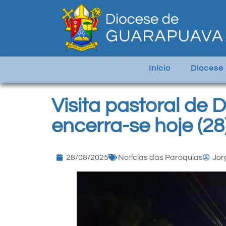
Início
Diocese
Visita pastoral de 
encerra-se hoje (28
28/08/2025
Notícias das Paróquias
Jor