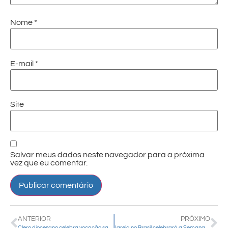
Nome
*
E-mail
*
Site
Salvar meus dados neste navegador para a próxima
vez que eu comentar.
ANTERIOR
PRÓXIMO
Clero diocesano celebra vocação sacerdotal com Santa Missa no Santuário Nossa Senhora de Belém
Igreja no Brasil celebrará a Semana da Família de 10 a 16 de agosto. Em Guarapuava encerramento será no dia 17 com Santa Missa na Catedral