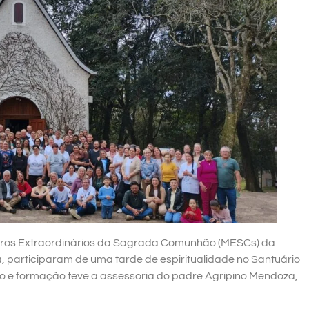
istros Extraordinários da Sagrada Comunhão (MESCs) da
, participaram de uma tarde de espiritualidade no Santuário
o e formação teve a assessoria do padre Agripino Mendoza,