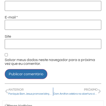
E-mail
*
Site
Salvar meus dados neste navegador para a próxima
vez que eu comentar.
ANTERIOR
PRÓXIMO
Paróquia Bom Jesus promove bênção dos animais e ação de descarte consciente durante a festa do padroeiro
Dom Amilton celebra na abertura da Novena de São Roque
Últimas Notícias