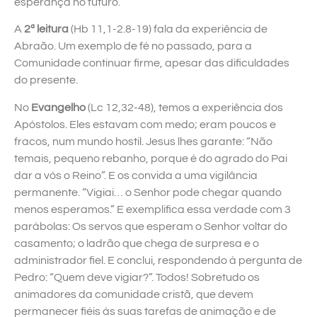
esperança no futuro.
A
2ª leitura
(Hb 11,1-2.8-19) fala da experiência de
Abraão. Um exemplo de fé no passado, para a
Comunidade continuar firme, apesar das dificuldades
do presente.
No
Evangelho
(Lc 12,32-48), temos a experiência dos
Apóstolos. Eles estavam com medo; eram poucos e
fracos, num mundo hostil. Jesus lhes garante: “Não
temais, pequeno rebanho, porque é do agrado do Pai
dar a vós o Reino”. E os convida a uma vigilância
permanente. “Vigiai… o Senhor pode chegar quando
menos esperamos.” E exemplifica essa verdade com 3
parábolas: Os servos que esperam o Senhor voltar do
casamento; o ladrão que chega de surpresa e o
administrador fiel. E conclui, respondendo à pergunta de
Pedro: “Quem deve vigiar?”. Todos! Sobretudo os
animadores da comunidade cristã, que devem
permanecer fiéis às suas tarefas de animação e de