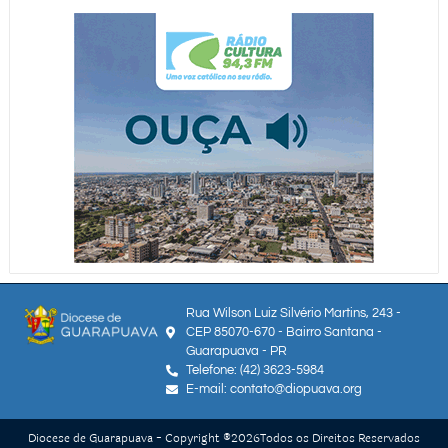
Rua Wilson Luiz Silvério Martins, 243 -
CEP 85070-670 - Bairro Santana -
Guarapuava - PR
Telefone: (42) 3623-5984
E-mail: contato@diopuava.org
Diocese de Guarapuava - Copyright ®
2026
Todos os Direitos Reservados