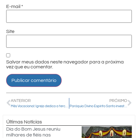
E-mail
*
Site
Salvar meus dados neste navegador para a próxima
vez que eu comentar.
ANTERIOR
PRÓXIMO
Mês Vocacional: Igreja dedica a terceira semana à Vida Consagrada e convida à oração pelas vocações religiosas
Paróquia Divino Espírito Santo investe 45 novos Ministros Extraordinários da Sagrada Comunhão
Últimas Notícias
Dia do Bom Jesus reuniu
milhares de fiéis nas