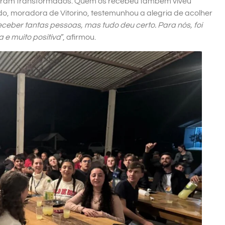
aíram transformados. Quem os recebeu também viveu
, moradora de Vitorino, testemunhou a alegria de acolher
ceber tantas pessoas, mas tudo deu certo. Para nós, foi
 e muito positiva
”, afirmou.