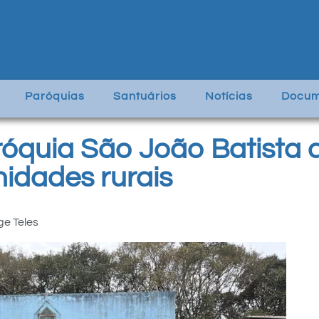
Paróquias
Santuários
Notícias
Docum
róquia São João Batista 
idades rurais
ge Teles