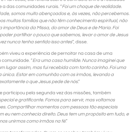
e a das comunidades rurais. “
Foi um choque de realidade.
dade, somos muito abençoados e, às vezes, não percebemos.
s muitas famílias que não têm conhecimento espiritual, não
 importância da Missa, do amor de Deus e de Maria. Foi
poder partilhar o pouco que sabemos, levar o amor de Jesus
vez nunca tenha sentido isso antes
”, disse.
ém viveu a experiência de pernoitar na casa de uma
 comunidade. “
Era uma casa humilde. Nunca imaginei que
um lugar assim, mas fui recebida com tanto carinho. Foi uma
a única. Estar em comunhão com os irmãos, levando a
 exatamente o que Jesus pede de nós
.”
ue participou pela segunda vez das missões, também
special e gratificante. Fomos para servir, mas voltamos
hes. Compartilhar momentos com pessoas tão especiais
m eu nem conhecia direito. Deus tem um propósito em tudo, e
 nos unirmos como irmãos na fé
.”