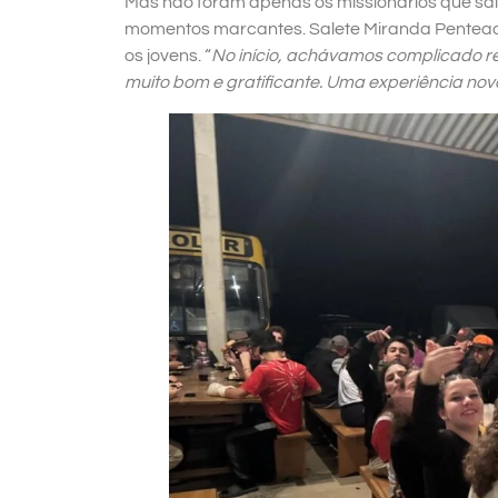
Mas não foram apenas os missionários que s
momentos marcantes. Salete Miranda Penteado
os jovens. “
No início, achávamos complicado re
muito bom e gratificante. Uma experiência nova