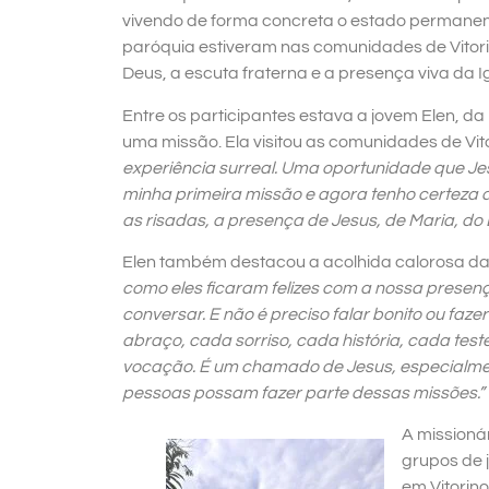
vivendo de forma concreta o estado permanente
paróquia estiveram nas comunidades de Vitorin
Deus, a escuta fraterna e a presença viva da Ig
Entre os participantes estava a jovem Elen, da
uma missão. Ela visitou as comunidades de Vi
experiência surreal. Uma oportunidade que Jes
minha primeira missão e agora tenho certeza 
as risadas, a presença de Jesus, de Maria, do E
Elen também destacou a acolhida calorosa das 
como eles ficaram felizes com a nossa presenç
conversar. E não é preciso falar bonito ou faz
abraço, cada sorriso, cada história, cada test
vocação. É um chamado de Jesus, especialmen
pessoas possam fazer parte dessas missões.”
A missioná
grupos de
em Vitorino