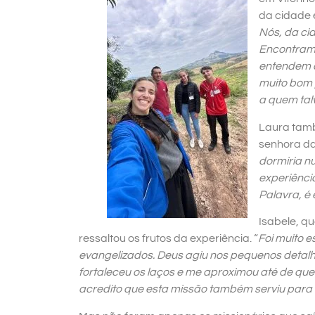
da cidade 
Nós, da ci
Encontramo
entendem a
muito bom 
a quem tal
Laura tamb
senhora da
dormiria n
experiênci
Palavra, é
Isabele, q
ressaltou os frutos da experiência. “
Foi muito e
evangelizados. Deus agiu nos pequenos detal
fortaleceu os laços e me aproximou até de que
acredito que esta missão também serviu para