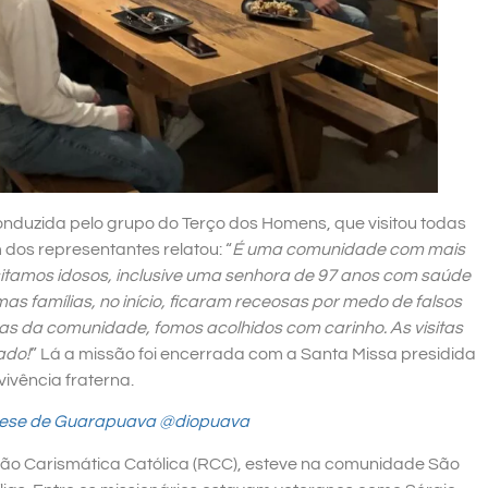
conduzida pelo
grupo do Terço dos Homens, que visitou todas
dos representantes relatou: “
É uma comunidade com mais
isitamos idosos, inclusive uma senhora de 97 anos com saúde
mas famílias, no início, ficaram receosas por medo de falsos
ias da comunidade, fomos acolhidos com carinho. As visitas
ado!
” Lá a missão foi encerrada com a Santa Missa presidida
vivência fraterna.
ocese de Guarapuava @diopuava
ção Carismática Católica (RCC), esteve na comunidade
São