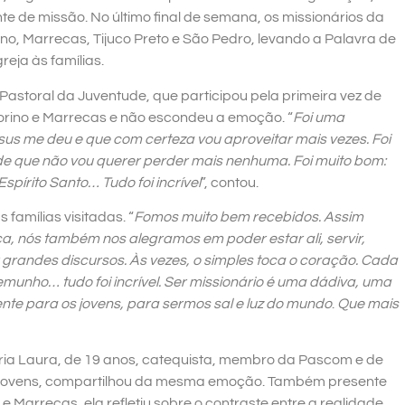
 de missão. No último final de semana, os missionários da
o, Marrecas, Tijuco Preto e São Pedro, levando a Palavra de
reja às famílias.
 Pastoral da Juventude, que participou pela primeira vez de
torino e Marrecas e não escondeu a emoção. “
Foi uma
us me deu e que com certeza vou aproveitar mais vezes. Foi
de que não vou querer perder mais nenhuma. Foi muito bom:
spírito Santo… Tudo foi incrível
”, contou.
famílias visitadas. “
Fomos muito bem recebidos. Assim
a, nós também nos alegramos em poder estar ali, servir,
er grandes discursos. Às vezes, o simples toca o coração. Cada
emunho… tudo foi incrível. Ser missionário é uma dádiva, uma
te para os jovens, para sermos sal e luz do mundo
.
Que mais
ria Laura, de 19 anos, catequista, membro da Pascom e de
 jovens, compartilhou da mesma emoção. Também presente
 e Marrecas, ela refletiu sobre o contraste entre a realidade