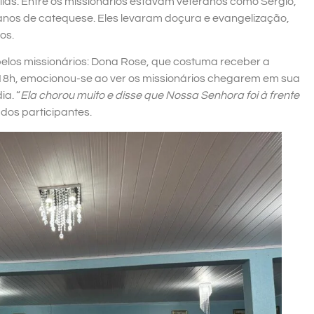
lias. Entre os missionários estavam veteranos como Sérgio,
 anos de catequese. Eles levaram doçura e evangelização,
os.
elos missionários: Dona Rose, que costuma receber a
 18h, emocionou-se ao ver os missionários chegarem em sua
a. “
Ela chorou muito e disse que Nossa Senhora foi à frente
 dos participantes.