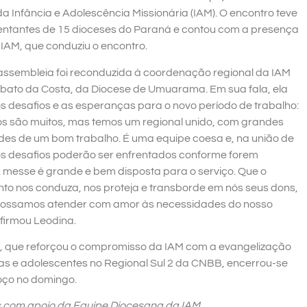
 Infância e Adolescência Missionária (IAM). O encontro teve
esentantes de 15 dioceses do Paraná e contou com a presença
 IAM, que conduziu o encontro.
assembleia foi reconduzida à coordenação regional da IAM
bato da Costa, da Diocese de Umuarama. Em sua fala, ela
s desafios e as esperanças para o novo período de trabalho:
os são muitos, mas temos um regional unido, com grandes
ades de um bom trabalho. É uma equipe coesa e, na união de
s desafios poderão ser enfrentados conforme forem
A messe é grande e bem disposta para o serviço. Que o
anto nos conduza, nos proteja e transborde em nós seus dons,
possamos atender com amor às necessidades do nosso
afirmou Leodina.
, que reforçou o compromisso da IAM com a evangelização
as e adolescentes no Regional Sul 2 da CNBB, encerrou-se
ço no domingo.
s com apoio da Equipe Diocesana da IAM