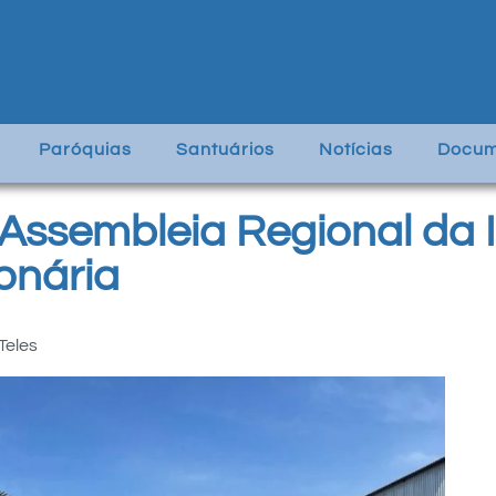
Paróquias
Santuários
Notícias
Docum
ssembleia Regional da I
onária
Teles