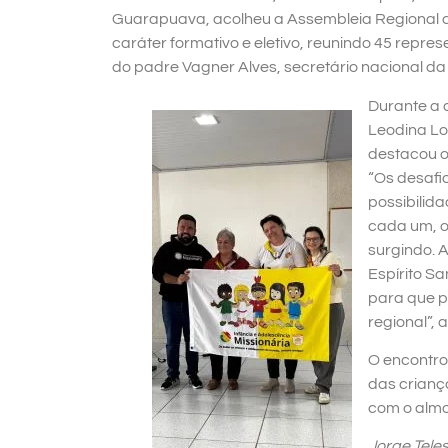
Guarapuava, acolheu a Assembleia Regional da
caráter formativo e eletivo, reunindo 45 repr
do padre Vagner Alves, secretário nacional da
Durante a 
Leodina Lo
destacou o
“Os desafi
possibilid
cada um, o
surgindo. 
Espírito S
para que 
regional”, 
O encontro
das crianç
com o almo
Jorge Tele