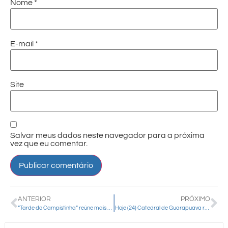
Nome
*
E-mail
*
Site
Salvar meus dados neste navegador para a próxima
vez que eu comentar.
ANTERIOR
PRÓXIMO
“Tarde do Campistinha” reúne mais de 200 crianças e adolescentes em Rio Bonito do Iguaçu
Hoje (24) Catedral de Guarapuava realiza bênção dos veículos em homenagem a São Cristóvão