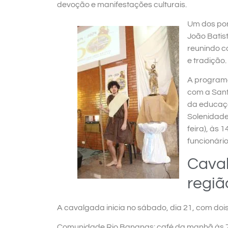
devoção e manifestações culturais.
Um dos pon
João Batis
reunindo c
e tradição.
A programaç
com a Sant
da educaçã
Solenidade 
feira), às
funcionário
Cava
regiã
A cavalgada inicia no sábado, dia 21, com doi
Comunidade Rio Bananas: café da manhã às 7h