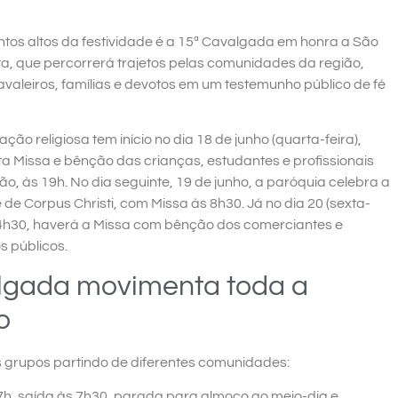
tos altos da festividade é a 15ª Cavalgada em honra a São
ta, que percorrerá trajetos pelas comunidades da região,
avaleiros, famílias e devotos em um testemunho público de fé
ão religiosa tem início no dia 18 de junho (quarta-feira),
a Missa e bênção das crianças, estudantes e profissionais
o, às 19h. No dia seguinte, 19 de junho, a paróquia celebra a
de Corpus Christi, com Missa às 8h30. Já no dia 20 (sexta-
 14h30, haverá a Missa com bênção dos comerciantes e
s públicos.
lgada movimenta toda a
o
s grupos partindo de diferentes comunidades:
, saída às 7h30, parada para almoço ao meio-dia e