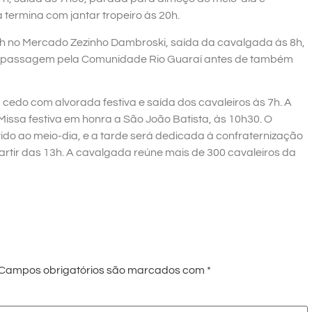
termina com jantar tropeiro às 20h.
h no Mercado Zezinho Dambroski, saída da cavalgada às 8h,
 e passagem pela Comunidade Rio Guaraí antes de também
cedo com alvorada festiva e saída dos cavaleiros às 7h. A
Missa festiva em honra a São João Batista, às 10h30. O
do ao meio-dia, e a tarde será dedicada à confraternização
rtir das 13h. A cavalgada reúne mais de 300 cavaleiros da
Campos obrigatórios são marcados com
*