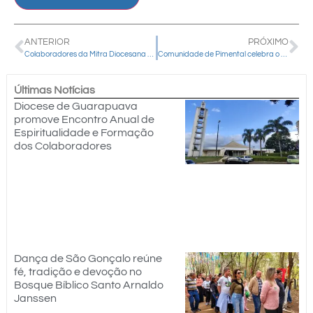
ANTERIOR
PRÓXIMO
Colaboradores da Mitra Diocesana recebem formação na Casa de Líderes
Comunidade de Pimental celebra o padroeiro Sagrado Coração de Jesus com fé e fraternidade
Últimas Notícias
Diocese de Guarapuava
promove Encontro Anual de
Espiritualidade e Formação
dos Colaboradores
Dança de São Gonçalo reúne
fé, tradição e devoção no
Bosque Bíblico Santo Arnaldo
Janssen