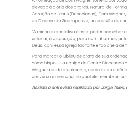
A nomeação de Dom Wagner foi feita por João P
elevado à glória dos altares. Natural de Form
Coração de Jesus (Dehonianos), Dom Wagner, e
da Diocese de Guarapuava, na ocasião de sua
“A minha expectativa é esta: poder caminhar 
estar aí, à disposição, para caminharmos junt
Deus, com essa Igreja tão forte e tão cheia de t
Para marcar o jubileu de prata de sua ordena
como bispo — a equipe do Centro Diocesano 
Wagner reside atualmente, como bispo eméri
conversa e memória, no qual ele relembrou com
Assista a entrevista realizada por Jorge Teles