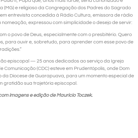
aulo II, Papa que, anos mais tarde, seria canonizado e
iga (MG) e religioso da Congregação dos Padres do Sagrado
m entrevista concedida à Rádio Cultura, emissora de rádio
 nomeação, expressou com simplicidade o desejo de servir:
com o povo de Deus, especialmente com o presbitério. Quero
os, para ouvir e, sobretudo, para aprender com esse povo de
radições.”
ção episcopal — 25 anos dedicados ao serviço da Igreja
de Comunicação (CDC) esteve em Prudentópolis, onde Dom
to da Diocese de Guarapuava, para um momento especial de
 gratidão sua trajetória episcopal.
, com imagens e edição de Mauricio Toczek.