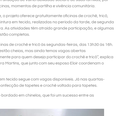
cinas, momentos de partilha e vivência comunitária.
 o projeto oferece gratuitamente oficinas de crochê, tricô,
pintura em tecido, realizadas no período da tarde, de segunda
ira. As atividades têm atraído grande participação, e algumas
estão completas.
inas de crochê e tricô às segundas-feiras, das 13h30 às 16h.
estão cheias, mas ainda temos vagas abertas
mente para quem deseja participar do crochê e tricô”, explica
a Martins, que junto com seu esposo Eloir coordenam o
ra em tecido segue com vagas disponíveis. Já nas quartas-
confecção de tapetes e crochê voltado para tapetes.
bordado em chinelos, que foi um sucesso entre as