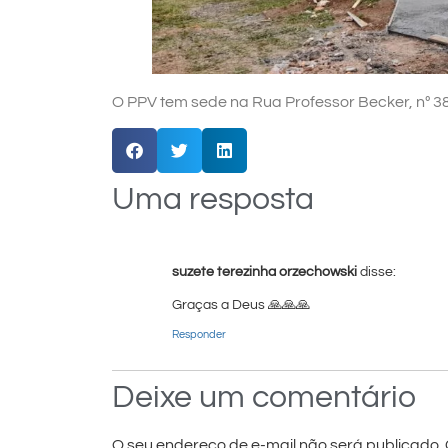
O PPV tem sede na Rua Professor Becker, nº 38
Uma resposta
suzete terezinha orzechowski
disse:
Graças a Deus 🙏🙏🙏
Responder
Deixe um comentário
O seu endereço de e-mail não será publicado.