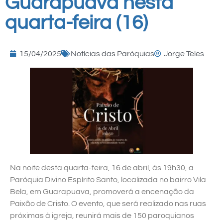
Guarapuava nesta
quarta-feira (16)
15/04/2025
Notícias das Paróquias
Jorge Teles
Na noite desta quarta-feira, 16 de abril, às 19h30, a
Paróquia Divino Espírito Santo, localizada no bairro Vila
Bela, em Guarapuava, promoverá a encenação da
Paixão de Cristo. O evento, que será realizado nas ruas
próximas à igreja, reunirá mais de 150 paroquianos