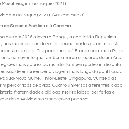
viagem ao Iraque (2021) (Vatican Media)
m ao Sudeste Asiático e à Oceania
a que em 2015 o levou a Bangui, a capital da República
e, nos mesmos dias da visita, deixou mortos pelas ruas. No
ao custo de saltar “de paraquedas”, Francisco abriu a Porta
rimônia comovente que também marca o recorde de um Ano
egiões mais pobres do mundo. Também pode ser descrito
ecisão de empreender a viagem mais longa do pontificado
 Papua-Nova Guiné, Timor-Leste, Cingapura. Quinze dias,
4 km percorridos de avião. Quatro universos diferentes, cada
rio: fraternidade e diálogo inter-religioso, periferias e
eza e desenvolvimento a serviço da pobreza.