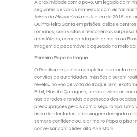
A proximidade com o povo, um legado do minist
seguintes de várias maneiras: com visitas aos 
feiras da Misericórdia
no Jubileu de 2016 em l
Quinta-feira Santa em prisões, asilos e centro
romanos, com visitas e telefonemas surpresa.
apostólicas, começando pela primeira ao Bras
imagem do papamóvel bloqueado no meio da 
Primeiro Papa no Iraque
O Pontífice argentino completou quarenta e se
convites de autoridades, missões a serem rea
revelou no voo de volta do Iraque. Sim, exatam
Erbil, Mosul e Qaraqosh, terras e vilarejos com
nas paredes e tendas de pessoas deslocadas 
preocupações gerais com a segurança. Uma v
risco de atentados; uma viagem desejada a tod
sempre confidenciou, o primeiro Papa a pisar n
conversar com o líder xiita Al-Sistani.