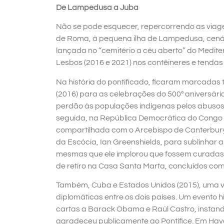
De Lampedusa a Juba
Não se pode esquecer, repercorrendo as viagen
de Roma, à pequena ilha de Lampedusa, cenári
lançada no “cemitério a céu aberto” do Medit
Lesbos (2016 e 2021) nos contêineres e tenda
Na história do pontificado, ficaram marcadas
(2016) para as celebrações do 500º aniversár
perdão às populações indígenas pelos abusos s
seguida, na República Democrática do Congo e
compartilhada com o Arcebispo de Canterbury,
da Escócia, Ian Greenshields, para sublinhar 
mesmas que ele implorou que fossem curadas a
de retiro na Casa Santa Marta, concluídos com
Também, Cuba e Estados Unidos (2015), uma v
diplomáticas entre os dois países. Um evento 
cartas a Barack Obama e Raúl Castro, instand
agradeceu publicamente ao Pontífice. Em Hava