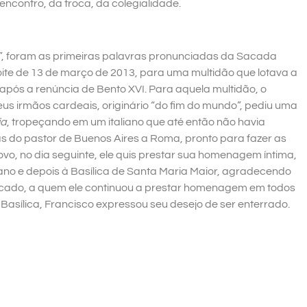
encontro, da troca, da colegialidade.
o”, foram as primeiras palavras pronunciadas da Sacada
noite de 13 de março de 2013, para uma multidão que lotava a
após a renúncia de Bento XVI. Para aquela multidão, o
eus irmãos cardeais, originário “do fim do mundo”, pediu uma
ia
, tropeçando em um italiano que até então não havia
s do pastor de Buenos Aires a Roma, pronto para fazer as
o, no dia seguinte, ele quis prestar sua homenagem íntima,
ano e depois à Basílica de Santa Maria Maior, agradecendo
ificado, a quem ele continuou a prestar homenagem em todos
asílica, Francisco expressou seu desejo de ser enterrado.