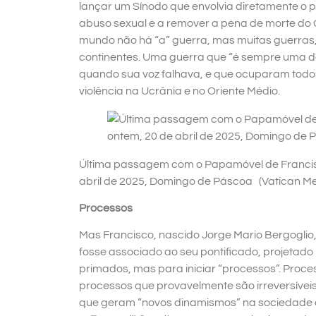
lançar um Sínodo que envolvia diretamente o po
abuso sexual e a remover a pena de morte do C
mundo não há “a” guerra, mas muitas guerras
continentes. Uma guerra que “é sempre uma d
quando sua voz falhava, e que ocuparam todos
violência na Ucrânia e no Oriente Médio.
Última passagem com o Papamóvel de Francisc
abril de 2025, Domingo de Páscoa (Vatican Me
Processos
Mas Francisco, nascido Jorge Mario Bergoglio,
fosse associado ao seu pontificado, projetado
primados, mas para iniciar “processos”. Proc
processos que provavelmente são irreversíve
que geram “novos dinamismos” na sociedade e 