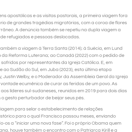
s apostólicas e as visitas pastorais, a primeira viagem fora
o de grandes tragédias migratórias, com a coroa de flores
errâneo. A denúncia também se repetiu na dupla viagem a
s de refugiados e pessoas deslocadas.
 também a viagem à Terra Santa (2014); à Suécia, em Lund
io da Reforma Luterana; ao Canadá (2022) com o pedido de
ofridos por representantes da Igreja Católica. E, em
 ao Sudão do Sul, em Juba (2023), esta última etapa
 Justin Welby, e o Moderador da Assembleia Geral da Igreja
a vontade ecumênica de curar as feridas de um povo. As
os líderes sul-sudaneses, reunidos em 2019 para dois dias
 o gesto perturbador de beijar seus pés.
iagem para selar o estabelecimento de relações
histórico para o qual Francisco passou meses, enviando
o-os a “iniciar uma nova fase”. Foi o próprio Obama quem
na, houve também o encontro com o Patriarca Kirill e a