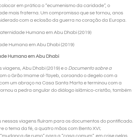
colocar em prática o “ecumenismo da caridade”, o
de mais fraterna. Um compromisso que se tornou, anos
nsiderado com a eclosão da guerra no coração da Europa.
idade Humana em Abu Dhabi (2019)
idade Humana em Abu Dhabi
s viagens, Abu Dhabi (2019) e o
Documento sobre a
om o Grão Imame al-Tayeb, coroando o degelo com a
 com um abraço na Casa Santa Marta e terminou com a
tornou a pedra angular do diálogo islâmico-cristão, também
os nessas viagens fluíram para os documentos do pontificado.
bre o tema da fé, a quatro mãos com Bento XVI;
a “mudança de rumo” para a “casa comum”, em crise pelas