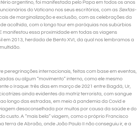
ério argentino, foi manifestada pelo Papa em todos os anos
funcionários do Vaticano nos seus escritórios, com as
Sextas-
ocais de marginalização e exclusão, com as celebrações da
s de acolhida, com o longo tour em paróquias nos subúrbios
 E manifestou essa proximidade em todas as viagens
il em 2013, herdada de Bento XVI, da qual nos lembramos a
multidão.
te peregrinações internacionais, feitas com base em eventos,
lizadas ou algum “movimento” interno, como ele mesmo
ente o Iraque: três dias em março de 2021 entre Bagdá, Ur,
 cicatrizes ainda evidentes da matriz terrorista, com sangue
ao longo das estradas, em meio à pandemia da Covid e
iagem desaconselhada por muitos por causa da saúde e do
o custo. A “mais bela” viagem, como o próprio Francisco
a terra de Abraão, onde João Paulo II não conseguiu ir, e a