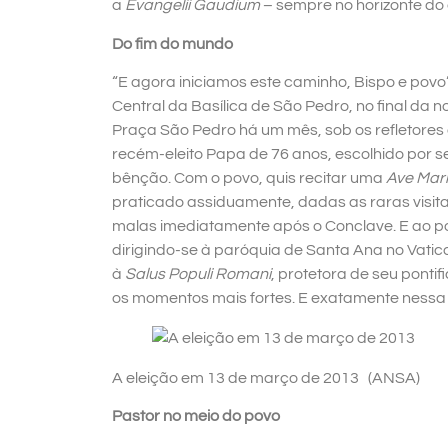
a
Evangelii Gaudium
– sempre no horizonte do 
Do fim do mundo
“E agora iniciamos este caminho, Bispo e pov
Central da Basílica de São Pedro, no final da 
Praça São Pedro há um mês, sob os refletores 
recém-eleito Papa de 76 anos, escolhido por s
bênção. Com o povo, quis recitar uma
Ave Mar
praticado assiduamente, dadas as raras visita
malas imediatamente após o Conclave. E ao pov
dirigindo-se à paróquia de Santa Ana no Vatic
à
Salus Populi Romani
, protetora de seu pont
os momentos mais fortes. E exatamente nessa B
A eleição em 13 de março de 2013 (ANSA)
Pastor no meio do povo