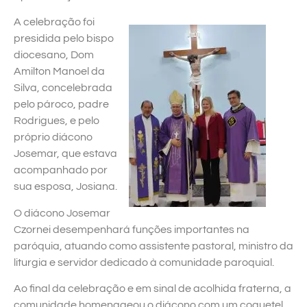
A celebração foi
presidida pelo bispo
diocesano, Dom
Amilton Manoel da
Silva, concelebrada
pelo pároco, padre
Rodrigues, e pelo
próprio diácono
Josemar, que estava
acompanhado por
sua esposa, Josiana.
O diácono Josemar
Czornei desempenhará funções importantes na
paróquia, atuando como assistente pastoral, ministro da
liturgia e servidor dedicado à comunidade paroquial.
Ao final da celebração e em sinal de acolhida fraterna, a
comunidade homenageou o diácono com um coquetel,