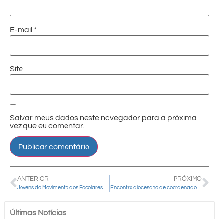
E-mail
*
Site
Salvar meus dados neste navegador para a próxima
vez que eu comentar.
ANTERIOR
PRÓXIMO
Jovens do Movimento dos Focolares participam de encontro em Guarapuava
Encontro diocesano de coordenadores da Catequese contou com a presença de dom Amilton
Últimas Notícias