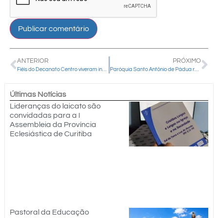
ANTERIOR
PRÓXIMO
Fiéis do Decanato Centro viveram intensamente o “Retiro Quaresmal com o Bispo”
Paróquia Santo Antônio de Pádua reúne mais de 400 jovens em retiro de fé e espiritualidade
Últimas Notícias
Lideranças do laicato são
convidadas para a I
Assembleia da Província
Eclesiástica de Curitiba
Pastoral da Educação