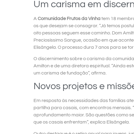
Um carisma em discer
A
Comunidade Frutos da Vinha
tem 18 membros
os que desejam se consagrar. “Já temos postu
oito pessoas seguem esse caminho. Dom Amilton
Preciosíssimo Sangue, ocasião em que acontec
Elisângela. O processo dura 7 anos para se 
O discernimento sobre o carisma da comun
Amilton e de uma diretora espiritual. “Ainda 
um carisma de fundação”, afirma.
Novos projetos e missõ
Em resposta às necessidades das famílias at
partilha para casais, com encontros mensais
aprofundamento maior. São questões como sexu
que os casais enfrentam”, explica Elisângela.
Outro destaque é o retiro anual para jovens, j