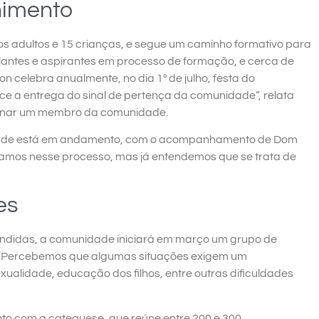
nimento
 adultos e 15 crianças, e segue um caminho formativo para
lantes e aspirantes em processo de formação, e cerca de
 celebra anualmente, no dia 1º de julho, festa do
e a entrega do sinal de pertença da comunidade”, relata
tornar um membro da comunidade.
idade está em andamento, com o acompanhamento de Dom
estamos nesse processo, mas já entendemos que se trata de
es
endidas, a comunidade iniciará em março um grupo de
. “Percebemos que algumas situações exigem um
alidade, educação dos filhos, entre outras dificuldades
unto com a catequese, que reúne entre 200 e 300