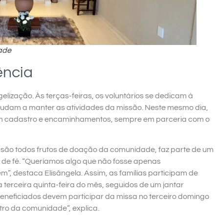
ade
ência
ização. Às terças-feiras, os voluntários se dedicam à
judam a manter as atividades da missão. Neste mesmo dia,
com cadastro e encaminhamentos, sempre em parceria com o
s são todos frutos de doação da comunidade, faz parte de um
a de fé. “Queríamos algo que não fosse apenas
m”, destaca Elisângela. Assim, as famílias participam de
erceira quinta-feira do mês, seguidos de um jantar
beneficiados devem participar da missa no terceiro domingo
tro da comunidade”, explica.