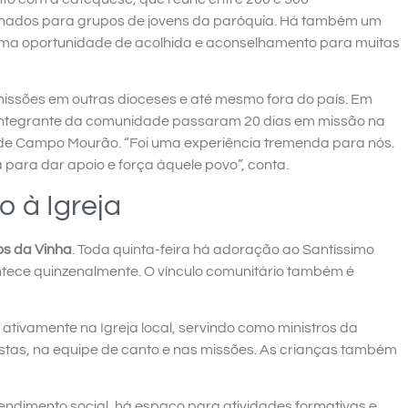
inhados para grupos de jovens da paróquia. Há também um
u uma oportunidade de acolhida e aconselhamento para muitas
missões em outras dioceses e até mesmo fora do país. Em
 integrante da comunidade passaram 20 dias em missão na
o de Campo Mourão. “Foi uma experiência tremenda para nós.
para dar apoio e força àquele povo”, conta.
o à Igreja
s da Vinha
. Toda quinta-feira há adoração ao Santíssimo
ece quinzenalmente. O vínculo comunitário também é
ativamente na Igreja local, servindo como ministros da
istas, na equipe de canto e nas missões. As crianças também
endimento social, há espaço para atividades formativas e