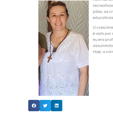
recreativa
pães, as c
educativas
O crescime
é visto po
eu era pro
assumindo 
Hoje, a com