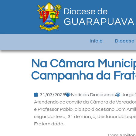
Início
Diocese
Na Câmara Municipa
Campanha da Frat
31/03/2025
Notícias Diocesanas
Jorge 
Atendendo ao convite da Câmara de Vereadore
e Professor Pablo, o bispo diocesano Dom Amilt
segunda-feira, 31 de março, destacando aspe
Fraternidade.
Dom Amilton