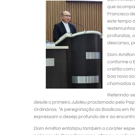
que acompan
Francisco de
este tempo d
testemunhos 
profundas, o
descanso, pe
Dom Amilton 
conforme o E
cristão com 
boa nova aos
chamados a c
Referindo-se 
desde o primeiro Jubileu proclamado pelo Papa
Ordinários. “A peregrinação às Basílicas em R
expressam o desejo profundo de ir ao encontro
Dom Amilton enfatizou também o caráter espec