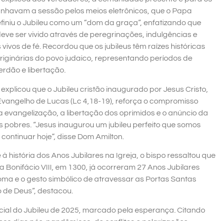
havam a sessão pelos meios eletrônicos, que o Papa
finiu o Jubileu como um “dom da graça”, enfatizando que
eve ser vivido através de peregrinações, indulgências e
vivos de fé. Recordou que os jubileus têm raízes históricas
riginárias do povo judaico, representando períodos de
rdão e libertação.
explicou que o Jubileu cristão inaugurado por Jesus Cristo,
vangelho de Lucas (Lc 4,18-19), reforça o compromisso
a evangelização, a libertação dos oprimidos e o anúncio da
 pobres. “Jesus inaugurou um jubileu perfeito que somos
ontinuar hoje”, disse Dom Amilton.
à história dos Anos Jubilares na Igreja, o bispo ressaltou que
 Bonifácio VIII, em 1300, já ocorreram 27 Anos Jubilares
oma e o gesto simbólico de atravessar as Portas Santas
 de Deus”, destacou.
ial do Jubileu de 2025, marcado pela esperança. Citando