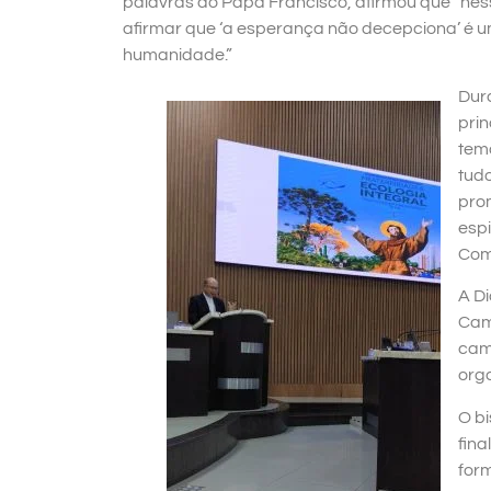
palavras do Papa Francisco, afirmou que “ness
afirmar que ‘a esperança não decepciona’ é um
humanidade.”
Dur
pri
tema
tudo
pro
esp
Com
A D
Cam
cam
orga
O b
fin
for