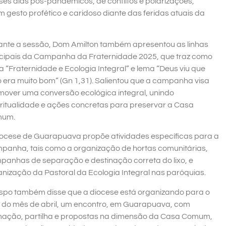
es dias pós-pandêmicos, de conflitos e polarizações,
 gesto profético e caridoso diante das feridas atuais da
ante a sessão, Dom Amilton também apresentou as linhas
ncipais da Campanha da Fraternidade 2025, que traz como
 “Fraternidade e Ecologia Integral” e lema “Deus viu que
 era muito bom” (Gn 1,31). Salientou que a campanha visa
mover uma conversão ecológica integral, unindo
iritualidade e ações concretas para preservar a Casa
um.
iocese de Guarapuava propõe atividades específicas para a
panha, tais como a organização de hortas comunitárias,
panhas de separação e destinação correta do lixo, e
nização da Pastoral da Ecologia Integral nas paróquias.
ispo também disse que a diocese está organizando para o
al do mês de abril, um encontro, em Guarapuava, com
mação, partilha e propostas na dimensão da Casa Comum,