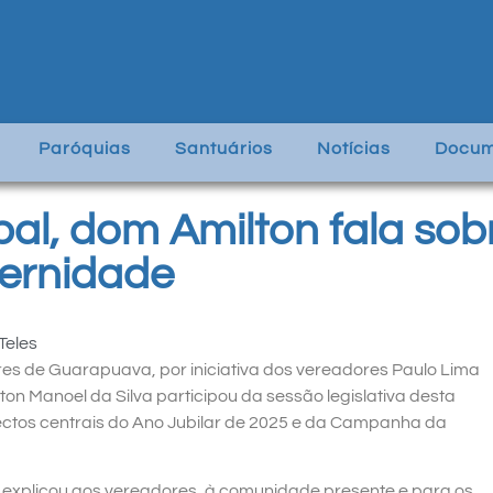
Paróquias
Santuários
Notícias
Docum
l, dom Amilton fala sobr
ernidade
Teles
s de Guarapuava, por iniciativa dos vereadores Paulo Lima
on Manoel da Silva participou da sessão legislativa desta
ctos centrais do Ano Jubilar de 2025 e da Campanha da
 explicou aos vereadores, à comunidade presente e para os