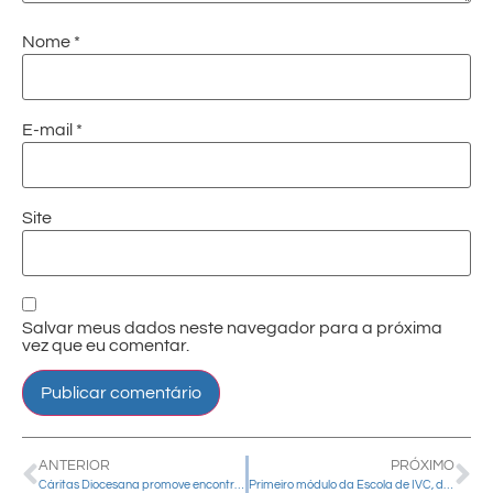
Nome
*
E-mail
*
Site
Salvar meus dados neste navegador para a próxima
vez que eu comentar.
ANTERIOR
PRÓXIMO
Cáritas Diocesana promove encontro formativo para agentes pastorais
Primeiro módulo da Escola de IVC, decanatos Centro e Pinhão, aconteceu neste domingo