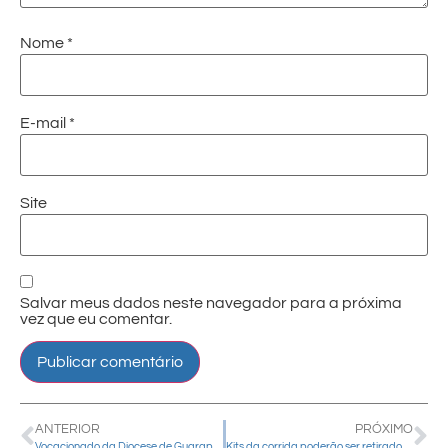
Nome
*
E-mail
*
Site
Salvar meus dados neste navegador para a próxima
vez que eu comentar.
ANTERIOR
PRÓXIMO
Vocacionado da Diocese de Guarapuava fez sua primeira profissão religiosa
Kits da corrida poderão ser retirados a partir desta sexta-feira (24)