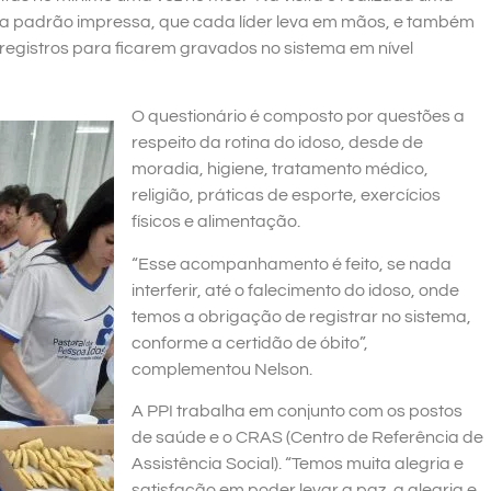
ha padrão impressa, que cada líder leva em mãos, e também
os registros para ficarem gravados no sistema em nível
O questionário é composto por questões a
respeito da rotina do idoso, desde de
moradia, higiene, tratamento médico,
religião, práticas de esporte, exercícios
físicos e alimentação.
“Esse acompanhamento é feito, se nada
interferir, até o falecimento do idoso, onde
temos a obrigação de registrar no sistema,
conforme a certidão de óbito”,
complementou Nelson.
A PPI trabalha em conjunto com os postos
de saúde e o CRAS (Centro de Referência de
Assistência Social). “Temos muita alegria e
satisfação em poder levar a paz, a alegria e