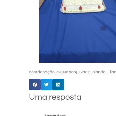
coordenação, eu [Nelson], Glacir, Iolanda, Eliane
Uma resposta
Suzete
disse: