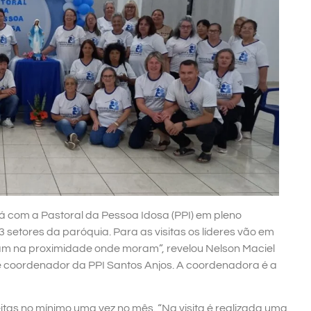
 com a Pastoral da Pessoa Idosa (PPI) em pleno
 setores da paróquia. Para as visitas os líderes vão em
cam na proximidade onde moram”, revelou Nelson Maciel
 coordenador da PPI Santos Anjos. A coordenadora é a
itas no mínimo uma vez no mês. “Na visita é realizada uma