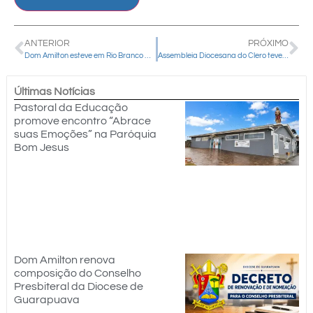
ANTERIOR
PRÓXIMO
Dom Amilton esteve em Rio Branco do Ivaí neste domingo (03)
Assembleia Diocesana do Clero teve início nesta segunda-feira (04)
Últimas Notícias
Pastoral da Educação
promove encontro “Abrace
suas Emoções” na Paróquia
Bom Jesus
Dom Amilton renova
composição do Conselho
Presbiteral da Diocese de
Guarapuava