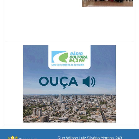
Rua Wilson Luiz Silvério Martins, 243 -