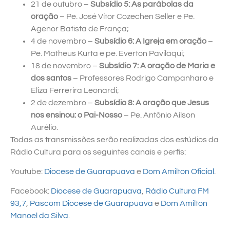
21 de outubro –
Subsídio 5: As parábolas da
oração
– Pe. José Vítor Cozechen Seller e Pe.
Agenor Batista de França;
4 de novembro –
Subsídio 6: A Igreja em oração
–
Pe. Matheus Kurta e pe. Everton Pavilaqui;
18 de novembro –
Subsídio 7: A oração de Maria e
dos santos
– Professores Rodrigo Campanharo e
Eliza Ferrerira Leonardi;
2 de dezembro –
Subsídio 8: A oração que Jesus
nos ensinou: o Pai-Nosso
– Pe. Antônio Aílson
Aurélio.
Todas as transmissões serão realizadas dos estúdios da
Rádio Cultura para os seguintes canais e perfis:
Youtube:
Diocese de Guarapuava
e
Dom Amilton Oficial
.
Facebook:
Diocese de Guarapuava
,
Rádio Cultura FM
93,7
,
Pascom Diocese de Guarapuava
e
Dom Amilton
Manoel da Silva
.